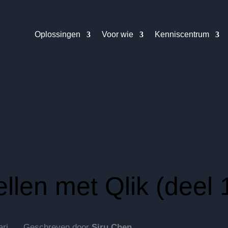
Oplossingen
Voor wie
Kenniscentrum
llen met Qlik (deel 
ari
Geschreven door
Siru Chen