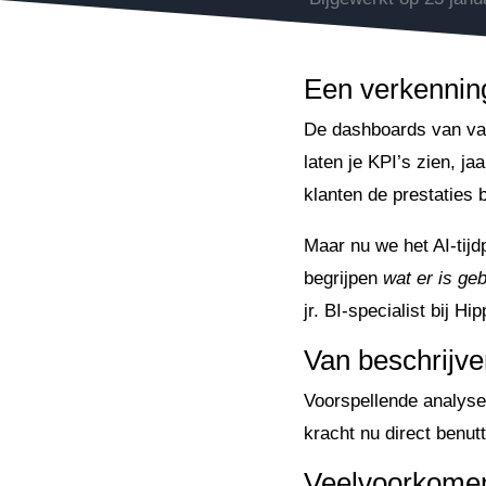
Een verkennin
De dashboards van van
laten je KPI’s zien, j
klanten de prestaties 
Maar nu we het AI-tijd
begrijpen
wat er is ge
jr. BI-specialist bij Hi
Van beschrijve
Voorspellende analyse 
kracht nu direct benut
Veelvoorkomen