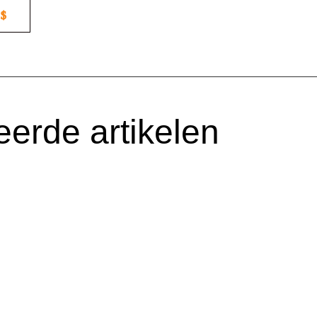
eerde artikelen
 der Does Paginagrote advertenties in mijn kwaliteitskrant. Whitepaper