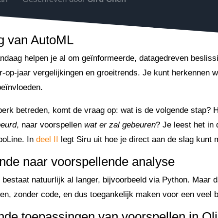
g van AutoML
daag helpen je al om geïnformeerde, datagedreven besliss
aar-op-jaar vergelijkingen en groeitrends. Je kunt herkennen 
beïnvloeden.
perk betreden, komt de vraag op: wat is de volgende stap? 
beurd
, naar voorspellen
wat er zal gebeuren
? Je leest het in
ppoLine. In
deel II
legt Siru uit hoe je direct aan de slag kunt 
nde naar voorspellende analyse
bestaat natuurlijk al langer, bijvoorbeeld via Python. Maar d
ten, zonder code, en dus toegankelijk maken voor een veel b
de toepassingen van voorspellen in Qli