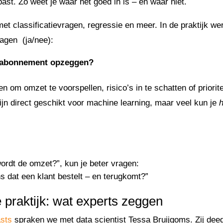
ast. Zo weet je waar het goed in is – en waar niet.
 classificatievragen, regressie en meer. In de praktijk wer
ragen (ja/nee):
jn abonnement opzeggen?
n om omzet te voorspellen, risico’s in te schatten of prioritei
zijn direct geschikt voor machine learning, maar veel kun je
h
ordt de omzet?”, kun je beter vragen:
s dat een klant bestelt – en terugkomt?”
e praktijk: wat experts zeggen
asts
spraken we met data scientist Tessa Bruijgoms. Zij deed