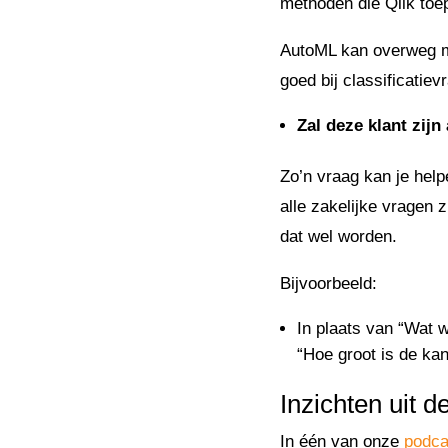
methoden die Qlik toep
AutoML kan overweg met
goed bij classificatiev
Zal deze klant zi
Zo’n vraag kan je helpe
alle zakelijke vragen 
dat wel worden.
Bijvoorbeeld:
In plaats van “Wat w
“Hoe groot is de kan
Inzichten uit d
In één van onze
podc