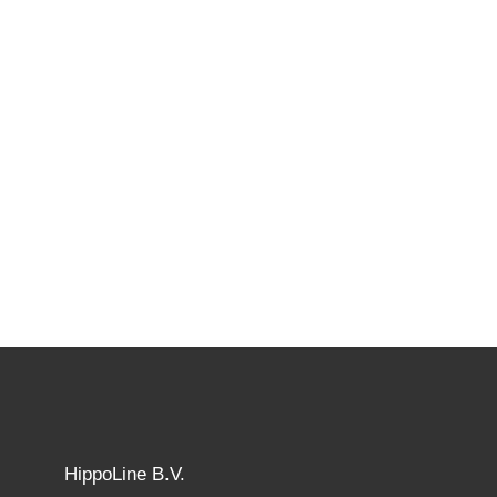
je risico's AI-agents gaan veel verder dan chatbots. Ze beantwoorden n
HippoLine B.V.